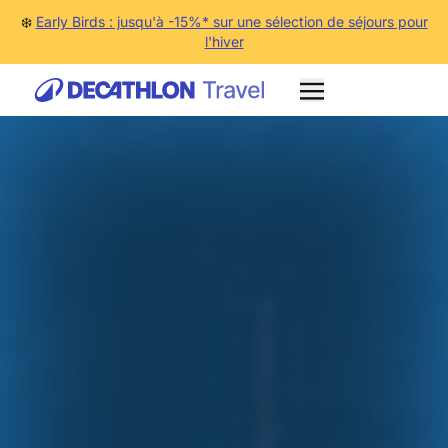
❄️
Early Birds : jusqu'à -15%* sur une sélection de séjours pour
l'hiver