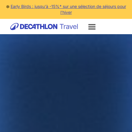
❄️
Early Birds : jusqu'à -15%* sur une sélection de séjours pour
l'hiver