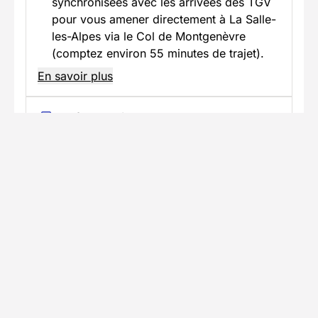
synchronisées avec les arrivées des TGV
pour vous amener directement à La Salle-
les-Alpes via le Col de Montgenèvre
(comptez environ 55 minutes de trajet).
En savoir plus
Accès en voiture
Trajet jusqu'au lieu du séjour Renseignez-
vous sur les possibilités de stationnement à
proximité
Informations pratiques
Formalités spécifiques
TÉLÉCHARGER LA FICHE TECHNIQUE