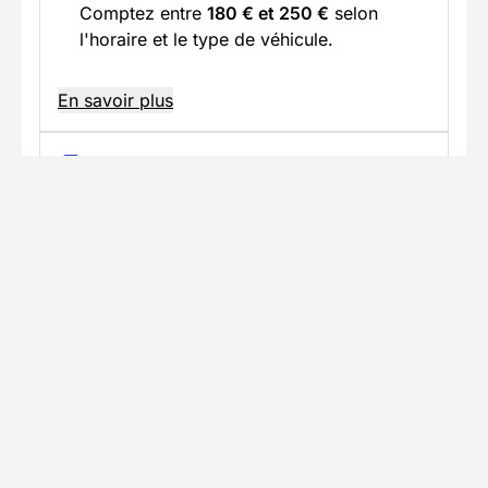
Comptez entre
180 € et 250 €
selon
l'horaire et le type de véhicule.
En savoir plus
Accès en voiture
Trajet jusqu'au lieu du séjour avec
stationnement disponible
Informations pratiques
Formalités spécifiques
TÉLÉCHARGER LA FICHE TECHNIQUE