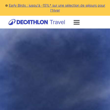
❄️
Early Birds : jusqu'à -15%* sur une sélection de séjours pour
l'hiver