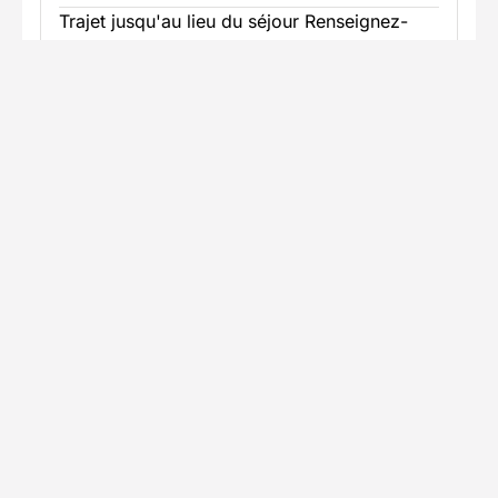
Trajet jusqu'au lieu du séjour Renseignez-
vous sur les possibilités de stationnement à
proximité
Informations pratiques
Formalités spécifiques
TÉLÉCHARGER LA FICHE TECHNIQUE
S
Partenaire Decathlon Travel