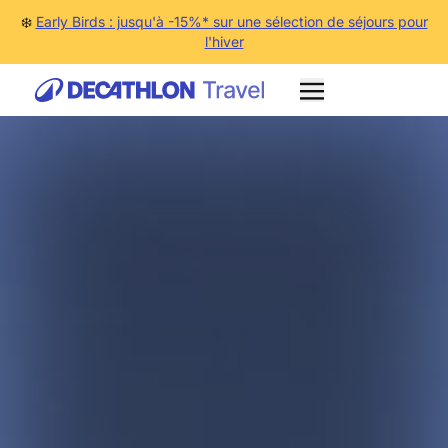
❄️
Early Birds : jusqu'à -15%* sur une sélection de séjours pour
l'hiver