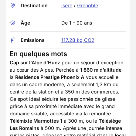
Destination
Isère
/
Grenoble
Âge
De 1 - 90 ans
Emissions
117.28 kg CO2
En quelques mots
Cap sur l'Alpe d'Huez
pour un séjour d'exception
au cœur des Alpes. Perchée à
1 860 m d’altitude
,
la
Résidence Prestige Phoenix A
vous accueille
dans un cadre moderne, à seulement 1,3 km du
centre de la station et à 350 m des commerces.
Ce spot idéal séduira les passionnés de glisse
grâce à sa proximité immédiate avec le grand
domaine skiable, accessible via la remontée
Télémixte Marmottes 1
à 300 m, ou le
Télésiège
Les Romains
à 500 m. Après une journée intense
sur les pistes, déposez votre matériel dans le
local