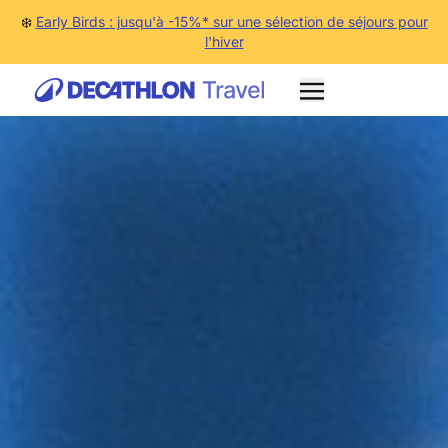
❄️
Early Birds : jusqu'à -15%* sur une sélection de séjours pour
l'hiver