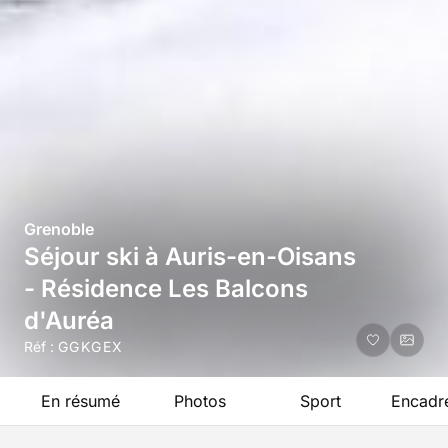
Grenoble
Séjour ski à Auris-en-Oisans
- Résidence Les Balcons
d'Auréa
Réf :
GGKGEX
En résumé
Photos
Sport
Encadr