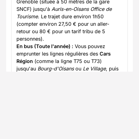
Grenoble (située à 50 mètres de la gare
SNCF) jusqu'à
Auris-en-Oisans Office de
Tourisme
. Le trajet dure environ 1h50
(compter environ 27,50 € pour un aller-
retour ou 80 € pour un tarif tribu de 5
personnes).
En bus (Toute l'année) :
Vous pouvez
emprunter les lignes régulières des
Cars
Région
(comme la ligne T75 ou T73)
jusqu'au
Bourg-d'Oisans
ou
Le Village
, puis
prendre une correspondance locale
(compter entre 13 € et 19 € de bus au total).
En taxi :
Des taxis sont disponibles à la gare
de Grenoble pour vous conduire directement
à la station en 1h05 environ (les tarifs
oscillent généralement entre 120 € et 150 €
selon l'horaire).
En savoir plus