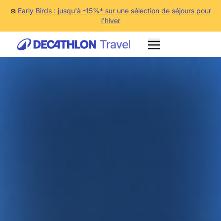
❄️
Early Birds : jusqu'à -15%* sur une sélection de séjours pour
l'hiver