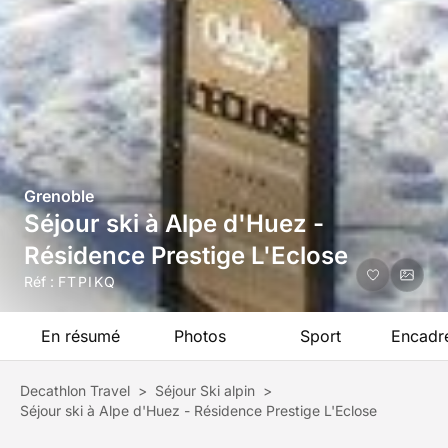
Grenoble
Séjour ski à Alpe d'Huez -
Résidence Prestige L'Eclose
Réf :
FTPIKQ
En résumé
Photos
Sport
Encadr
Decathlon Travel
>
Séjour Ski alpin
>
Séjour ski à Alpe d'Huez - Résidence Prestige L'Eclose