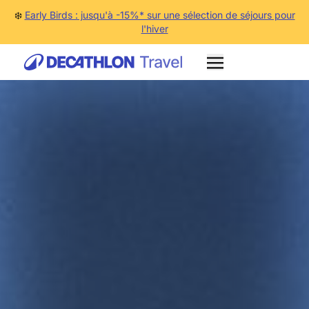
❄️
Early Birds : jusqu'à -15%* sur une sélection de séjours pour
l'hiver