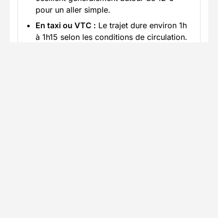
pour un aller simple.
En taxi ou VTC :
Le trajet dure environ 1h
à 1h15 selon les conditions de circulation.
Les prix constatés se situent généralement
entre 130 € et 160 € en journée pour un
véhicule standard.
En savoir plus
Accès en voiture
Trajet jusqu'au lieu du séjour Renseignez-
vous sur les possibilités de stationnement à
proximité
Informations pratiques