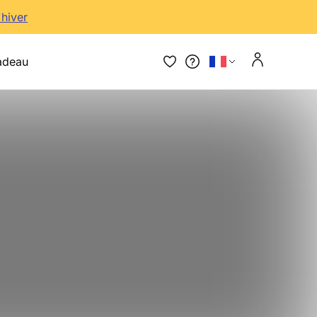
'hiver
adeau