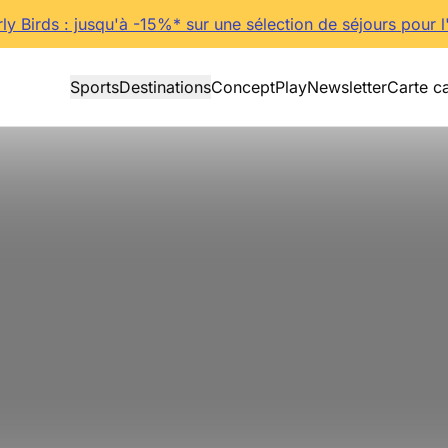
rly Birds : jusqu'à -15%* sur une sélection de séjours pour l
Sports
Destinations
Concept
Play
Newsletter
Carte c