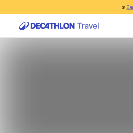
❄️
Ea