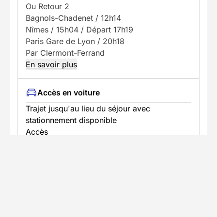
Ou Retour 2
Bagnols-Chadenet / 12h14
Nîmes / 15h04 / Départ 17h19
Paris Gare de Lyon / 20h18
Par Clermont-Ferrand
En savoir plus
Accès en voiture
Trajet jusqu'au lieu du séjour avec
stationnement disponible
Accès
En voiture :
De PARIS, A71 jusqu’à Clermont-Ferrand.
Ensuite, A75 jusqu’à sortie 34. Puis N106
jusqu’à Mende et N88 direction Langogne -
Le Puy. 10km après Mende, prendre la route
de Villefort (D901) jusqu’à Bagnols. Carte
Michelin 240, pli 3.