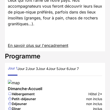
ceux qui font l’âme de notre pays. Nos
accompagnateurs vous feront découvrir leurs lieux
de pique-nique préférés, parfois dans des lieux
insolites (granges, four à pain, chaos de rochers
granitiques…).
En savoir plus sur l'encadrement
Programme
Jour 1
Jour 2
Jour 3
Jour 4
Jour 5
Jour 6
Jour 7
Dimanche-Accueil
Hébergement
Hôtel 2*
Petit-déjeuner
non inclus
Déjeuner
non inclus
Dîner
inclus