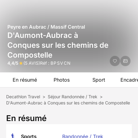
Peyre en Aubrac / Massif Central
D'Aumont-Aubrac à
Conques sur les chemins de
Compostelle
4,4/5
(5 AVIS)
Réf :
BPSVCN
En résumé
Photos
Sport
Encadr
Decathlon Travel
>
Séjour Randonnée / Trek
>
D'Aumont-Aubrac à Conques sur les chemins de Compostelle
En résumé
Sports
Randonnée / Trek