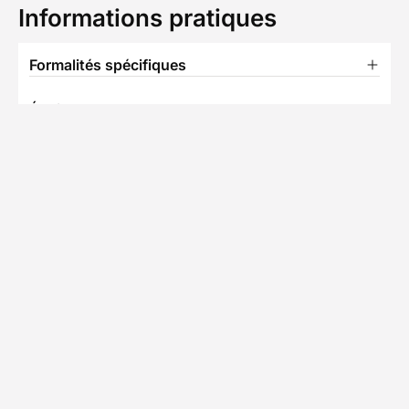
Informations pratiques
Formalités spécifiques
Équipement
TÉLÉCHARGER LA FICHE TECHNIQUE
Ils ont voyagé avec nous
Découvrez les expériences authentiques de nos
voyageurs
Chez Decathlon les avis
4,4/5
(5 avis)
sont fiables
Avis affichés par ordre antéchronologique