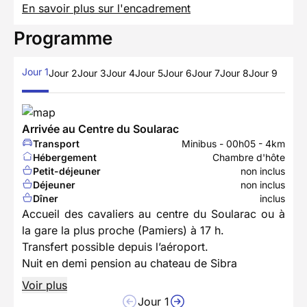
En savoir plus sur l'encadrement
Programme
Jour 1
Jour 2
Jour 3
Jour 4
Jour 5
Jour 6
Jour 7
Jour 8
Jour 9
Arrivée au Centre du Soularac
Transport
Minibus - 00h05 - 4km
Hébergement
Chambre d'hôte
Petit-déjeuner
non inclus
Déjeuner
non inclus
Dîner
inclus
Accueil des cavaliers au centre du Soularac ou à
la gare la plus proche (Pamiers) à 17 h.
Transfert possible depuis l’aéroport.
Nuit en demi pension au chateau de Sibra
Voir plus
Jour 1