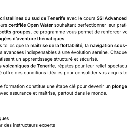
cristallines du sud de Tenerife
avec le cours
SSI Advanced
eurs
certifiés Open Water
souhaitant perfectionner leur prat
petits groupes
, ce programme vous permet de renforcer vo
ngées d’aventure thématiques
.
 telles que la
maîtrise de la flottabilité
, la
navigation sous
es avancées indispensables à une évolution sereine. Chaque
ntissant un apprentissage structuré et sécurisé.
fs volcaniques de Tenerife
, réputés pour leur relief spectacu
ié offre des conditions idéales pour consolider vos acquis t
te formation constitue une étape clé pour devenir un
plonge
avec assurance et maîtrise, partout dans le monde.
ques
r des instructeurs experts