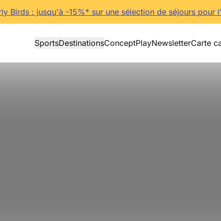
rly Birds : jusqu'à -15%* sur une sélection de séjours pour l
Sports
Destinations
Concept
Play
Newsletter
Carte c