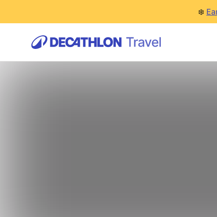
❄️
Ea