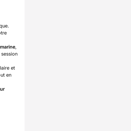
ique.
tre
-marine
,
 session
laire et
out en
ur