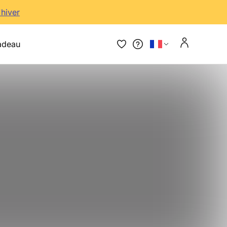
'hiver
adeau