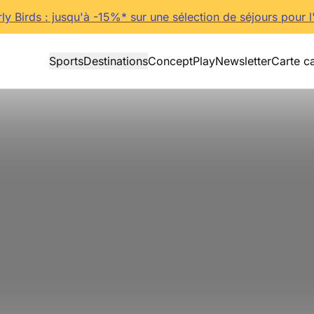
rly Birds : jusqu'à -15%* sur une sélection de séjours pour l
Sports
Destinations
Concept
Play
Newsletter
Carte c