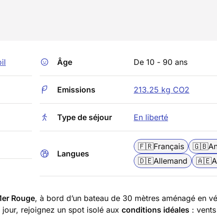
il
Âge
De 10 - 90 ans
Emissions
213.25 kg CO2
Type de séjour
En liberté
🇫🇷
Français
🇬🇧
An
Langues
🇩🇪
Allemand
🇦🇪
A
 Mer Rouge
, à bord d’un bateau de 30 mètres aménagé en vé
 jour, rejoignez un spot isolé aux
conditions idéales
: vents