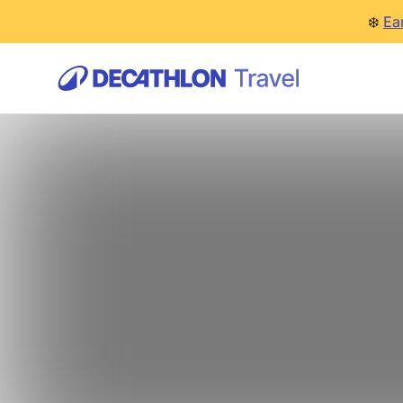
❄️
Ea