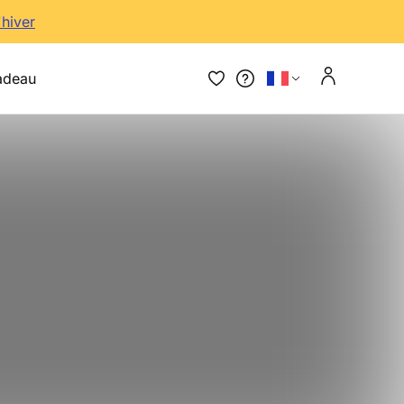
'hiver
adeau