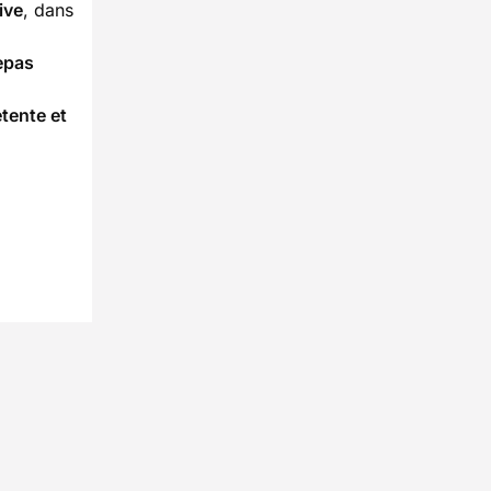
ive
, dans
epas
étente et