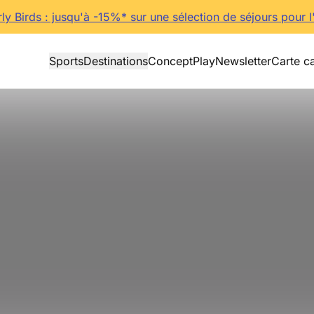
rly Birds : jusqu'à -15%* sur une sélection de séjours pour l
Sports
Destinations
Concept
Play
Newsletter
Carte c