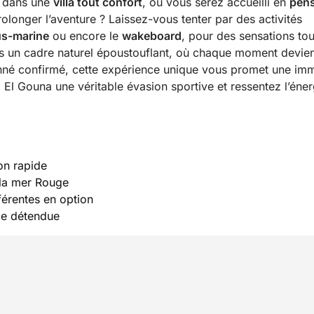
s dans une
villa tout confort
, où vous serez accueilli en
pen
rolonger l’aventure ? Laissez-vous tenter par des activités
us-marine
ou encore le
wakeboard
, pour des sensations to
 un cadre naturel époustouflant, où chaque moment devien
nné confirmé, cette expérience unique vous promet une im
 à El Gouna une véritable évasion sportive et ressentez l’éner
on rapide
r la mer Rouge
férentes en option
ce détendue