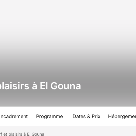
laisirs à El Gouna
Encadrement
Programme
Dates & Prix
Hébergeme
 et plaisirs à El Gouna