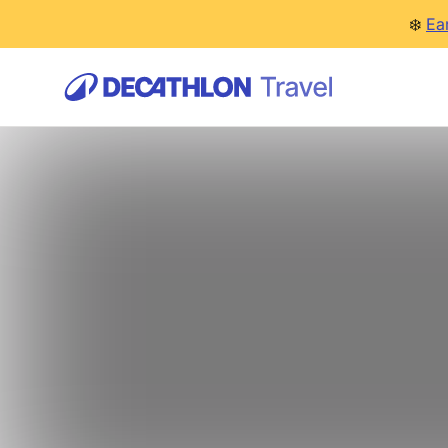
❄️
Ea