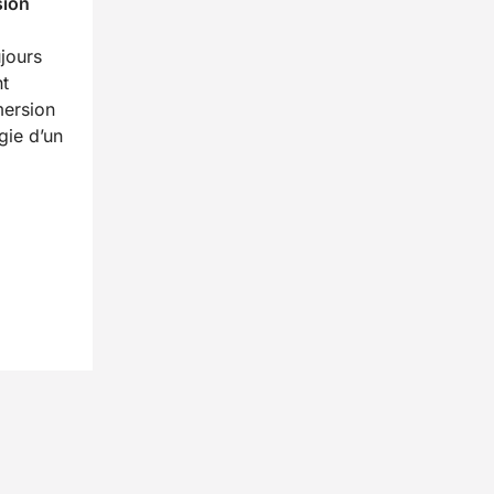
sion
ujours
t
mersion
gie d’un