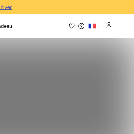
'hiver
adeau