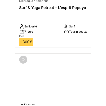
Nicaragua / Amérique
Surf & Yoga Retreat – L’esprit Popoyo
En liberté
Surf
7 jours
Tous niveaux
Dès
1 800€
🎟️ Excursion