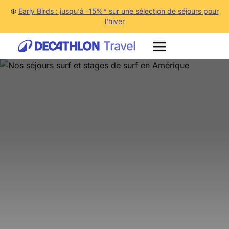
❄️
Early Birds : jusqu'à -15%* sur une sélection de séjours pour
l'hiver