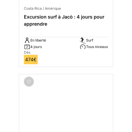
Costa Rica / Amérique
Excursion surf à Jacò : 4 jours pour
apprendre
En liberté
Surf
4 jours
Tous niveaux
Dès
474€