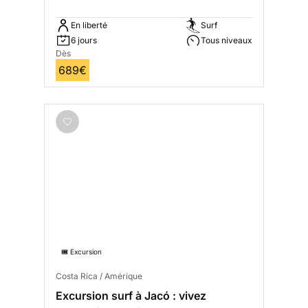
En liberté
Surf
6 jours
Tous niveaux
Dès
689€
🎟️ Excursion
Costa Rica / Amérique
Excursion surf à Jacó : vivez