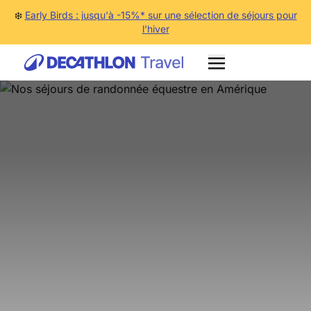
❄️
Early Birds : jusqu'à -15%* sur une sélection de séjours pour
l'hiver