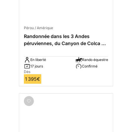
Pérou / Amérique
Randonnée dans les 3 Andes
péruviennes, du Canyon de Colca à
Cusco
En liberté
Rando équestre
17 jours
Confirmé
Dès
1 395€