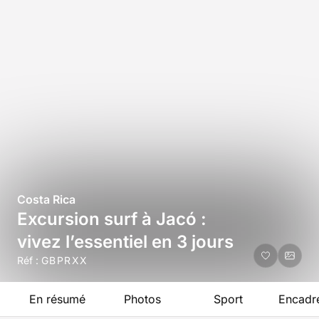
Costa Rica
Excursion surf à Jacó :
vivez l’essentiel en 3 jours
Réf :
GBPRXX
En résumé
Photos
Sport
Encadr