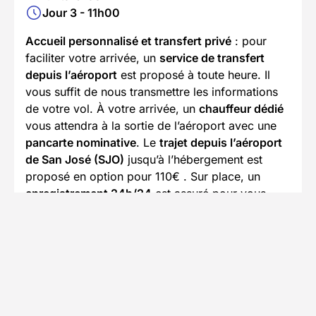
Jour 3 - 11h00
Accueil personnalisé et transfert privé
: pour
faciliter votre arrivée, un
service de transfert
depuis l’aéroport
est proposé à toute heure. Il
vous suffit de nous transmettre les informations
de votre vol. À votre arrivée, un
chauffeur dédié
vous attendra à la sortie de l’aéroport avec une
pancarte nominative
. Le
trajet depuis l’aéroport
de San José (SJO)
jusqu’à l’hébergement est
proposé en option pour 110€ . Sur place, un
enregistrement 24h/24
est assuré pour vous
accueillir à tout moment. Un
départ tardif
peut
également être organisé sur simple demande.
En savoir plus
Se rendre au point de départ
Accès en avion