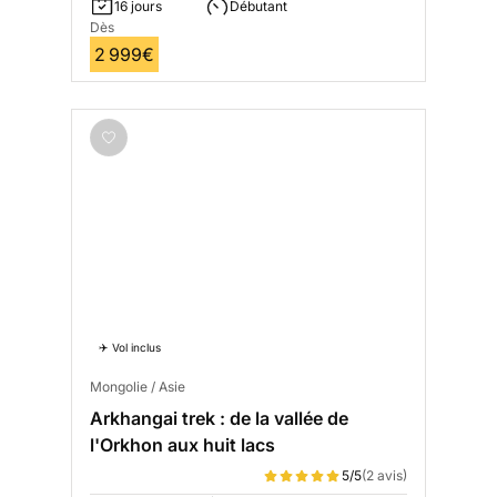
16 jours
Débutant
Dès
2 999€
✈️ Vol inclus
Mongolie / Asie
Arkhangai trek : de la vallée de
l'Orkhon aux huit lacs
5/5
(2 avis)