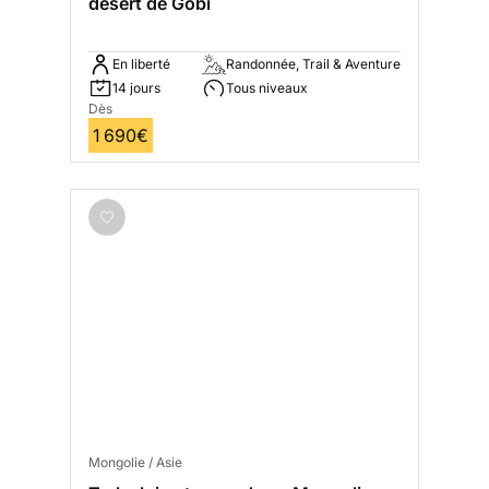
désert de Gobi
En liberté
Randonnée, Trail & Aventure
14 jours
Tous niveaux
Dès
1 690€
Mongolie / Asie