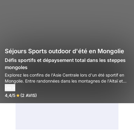
Séjours Sports outdoor d'été en Mongolie
Défis sportifs et dépaysement total dans les steppes
mongoles
Explorez les confins de l'Asie Centrale lors d'un été sportif en
Mongolie. Entre randonnées dans les montagnes de l'Altaï et
expéditions dans le désert de Gobi, vivez une aventure outdoor
Lire la
intense au cœur de paysages bruts et grandioses.
4,4/5
(2 AVIS)