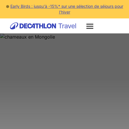
❄️
Early Birds : jusqu'à -15%* sur une sélection de séjours pour
l'hiver