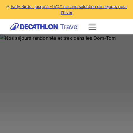
❄️
Early Birds : jusqu'à -15%* sur une sélection de séjours pour
l'hiver