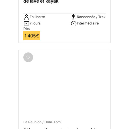
de lave et kayak
En liberté
Randonnée / Trek
7 jours
Intermédiaire
Dès
1 405€
La Réunion / Dom-Tom