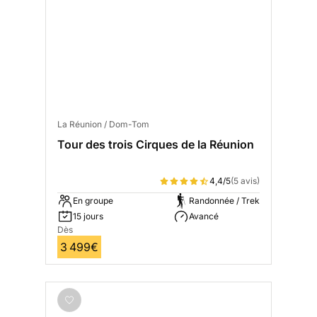
La Réunion / Dom-Tom
Tour des trois Cirques de la Réunion
4,4/5
(5 avis)
En groupe
Randonnée / Trek
15 jours
Avancé
Dès
3 499€