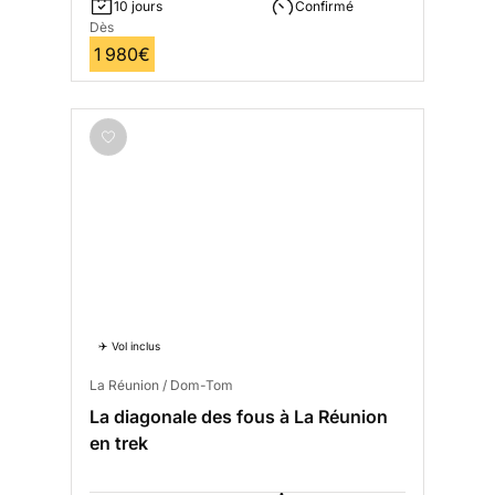
10 jours
Confirmé
Dès
1 980€
✈️ Vol inclus
La Réunion / Dom-Tom
La diagonale des fous à La Réunion
en trek