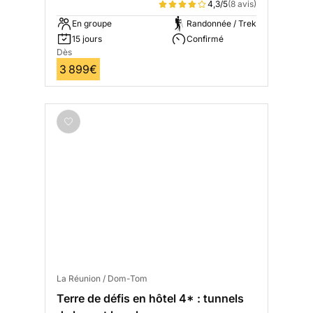
4,3/5
(8 avis)
En groupe
Randonnée / Trek
15 jours
Confirmé
Dès
3 899€
La Réunion / Dom-Tom
Terre de défis en hôtel 4* : tunnels