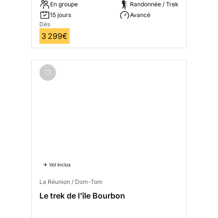
En groupe
Randonnée / Trek
15 jours
Avancé
Dès
3 299€
✈️ Vol inclus
La Réunion / Dom-Tom
Le trek de l'île Bourbon