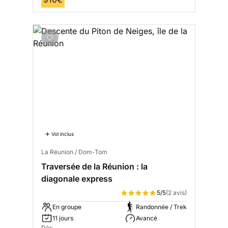
✈️ Vol inclus
La Réunion / Dom-Tom
Traversée de la Réunion : la
diagonale express
5/5
(2 avis)
En groupe
Randonnée / Trek
11 jours
Avancé
Dès