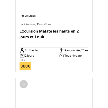
🎟️ Excursion
La Réunion / Dom-Tom
Excursion Mafate les hauts en 2
jours et 1 nuit
En liberté
Randonnée / Trek
2 jours
Tous niveaux
Dès
880€