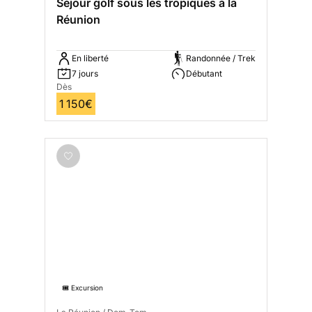
Séjour golf sous les tropiques à la
Réunion
En liberté
Randonnée / Trek
7 jours
Débutant
Dès
1 150€
🎟️ Excursion