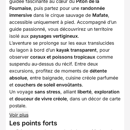
guidée fascinante au cœur du
Piton de la
Fournaise
, puis partez pour une
randonnée
immersive
dans le cirque sauvage de
Mafate
,
accessible uniquement à pied. Accompagné d’un
guide passionné, vous découvrirez un territoire
isolé aux
paysages vertigineux
.
L’aventure se prolonge sur les eaux translucides
du lagon à bord d’un
kayak transparent
, pour
observer
coraux et poissons tropicaux
comme
suspendu au-dessus du récif. Entre deux
excursions, profitez de moments de
détente
absolue
, entre baignade, cuisine créole parfumée
et
couchers de soleil envoûtants
.
Un voyage
sans stress
, alliant
liberté
,
exploration
et
douceur de vivre créole
, dans un décor de carte
postale.
Voir plus
Les points forts