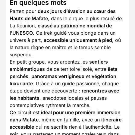
En quelques mots
Partez pour
deux jours d’évasion au cœur des
Hauts de Mafate
, dans le cirque le plus reculé de
La Réunion,
classé au patrimoine mondial de
l’UNESCO
. Ce trek guidé vous plonge dans un
univers à part,
accessible uniquement à pied
, où
la nature règne en maître et le temps semble
suspendu.
En petit groupe, vous arpentez les
sentiers
emblématiques
de ce territoire isolé, entre
îlets
perchés
,
panoramas vertigineux
et
végétation
luxuriante
. Grâce à un guide passionné, chaque
étape devient une découverte :
rencontres avec
les habitants
, anecdotes locales et pauses
contemplatives rythment la marche.
Ce circuit est
idéal pour une première immersion
dans Mafate
, même en famille, avec un
itinéraire
accessible
qui ne sacrifie rien à l’authenticité. Le
soir, vous partagez un moment chaleureux dans