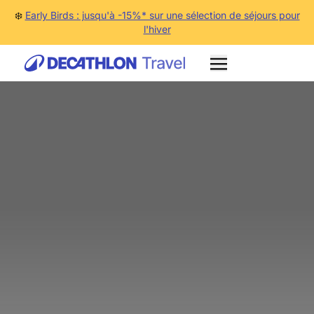
❄️
Early Birds : jusqu'à -15%* sur une sélection de séjours pour
l'hiver