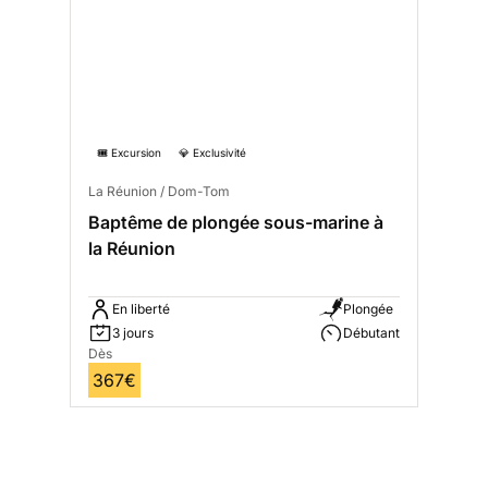
🎟️ Excursion
💎 Exclusivité
La Réunion / Dom-Tom
Baptême de plongée sous-marine à
la Réunion
En liberté
Plongée
3 jours
Débutant
Dès
367€