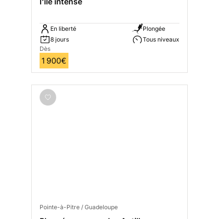
l'île intense
En liberté
Plongée
8 jours
Tous niveaux
Dès
1 900€
Pointe-à-Pitre / Guadeloupe