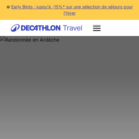
❄️
Early Birds : jusqu'à -15%* sur une sélection de séjours pour
l'hiver