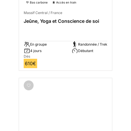
💚 Bas carbone
🚆 Accès en train
Massif Central / France
Jeûne, Yoga et Conscience de soi
En groupe
Randonnée / Trek
4 jours
Débutant
Dès
610€