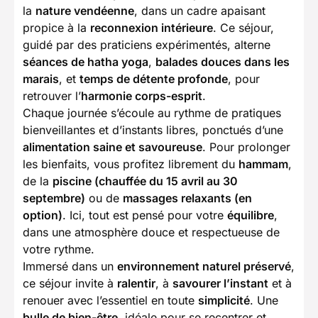
la
nature vendéenne
, dans un cadre apaisant
propice à la
reconnexion intérieure
. Ce séjour,
guidé par des praticiens expérimentés, alterne
séances de hatha yoga
,
balades douces dans les
marais
, et
temps de détente profonde
, pour
retrouver l’
harmonie corps-esprit
.
Chaque journée s’écoule au rythme de pratiques
bienveillantes et d’instants libres, ponctués d’une
alimentation saine et savoureuse
. Pour prolonger
les bienfaits, vous profitez librement du
hammam
,
de la
piscine (chauffée du 15 avril au 30
septembre)
ou de
massages relaxants (en
option)
. Ici, tout est pensé pour votre
équilibre
,
dans une atmosphère douce et respectueuse de
votre rythme.
Immersé dans un
environnement naturel préservé
,
ce séjour invite à
ralentir
, à
savourer l’instant
et à
renouer avec l’essentiel en toute
simplicité
. Une
bulle de bien-être
, idéale pour se recentrer et