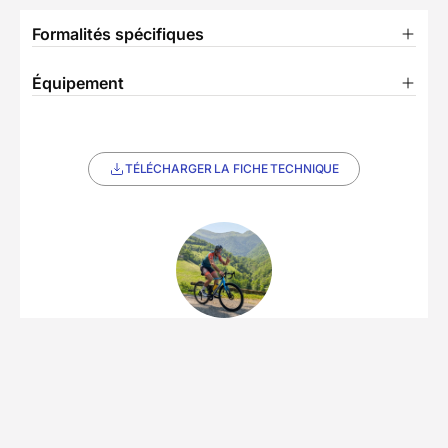
Formalités spécifiques
Équipement
TÉLÉCHARGER LA FICHE TECHNIQUE
Partenaire Decathlon Travel
L'équipe de Thomas
5/5
(9 avis)
• 27 séjours
Spécialiste des sports outdoor basé en Occitanie,
notre partenaire local est une agence de