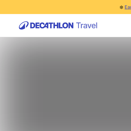
❄️
Ea