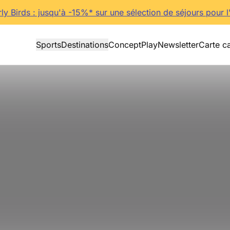
rly Birds : jusqu'à -15%* sur une sélection de séjours pour l
Sports
Destinations
Concept
Play
Newsletter
Carte c