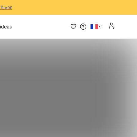
'hiver
adeau