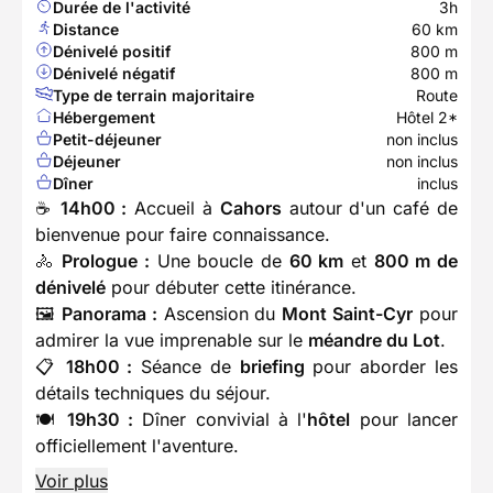
Durée de l'activité
3h
Distance
60 km
Dénivelé positif
800 m
Dénivelé négatif
800 m
Type de terrain majoritaire
Route
Hébergement
Hôtel 2*
Petit-déjeuner
non inclus
Déjeuner
non inclus
Dîner
inclus
☕
14h00 :
Accueil à
Cahors
autour d'un café de
bienvenue pour faire connaissance.
🚴
Prologue :
Une boucle de
60 km
et
800 m de
dénivelé
pour débuter cette itinérance.
🖼️
Panorama :
Ascension du
Mont Saint-Cyr
pour
admirer la vue imprenable sur le
méandre du Lot
.
📋
18h00 :
Séance de
briefing
pour aborder les
détails techniques du séjour.
🍽️
19h30 :
Dîner convivial à l'
hôtel
pour lancer
officiellement l'aventure.
Voir plus