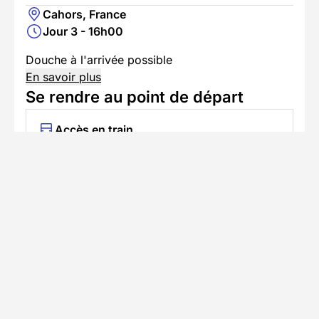
Cahors, France
Jour 3 - 16h00
Douche à l'arrivée possible
En savoir plus
Se rendre au point de départ
Accès en train
Prendre le train jusqu'à cahors
Accès en voiture
Trajet jusqu'au lieu du séjour avec
stationnement disponible
Informations pratiques
Formalités spécifiques