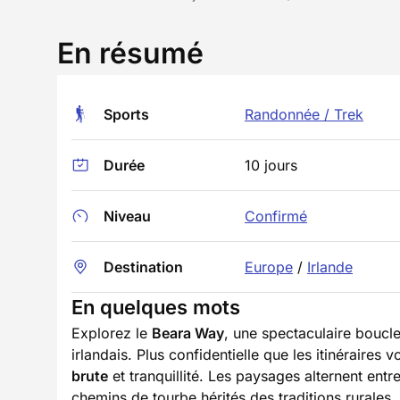
En résumé
Sports
Randonnée / Trek
Durée
10 jours
Niveau
Confirmé
Destination
Europe
/
Irlande
En quelques mots
Explorez le
Beara Way
, une spectaculaire boucl
irlandais. Plus confidentielle que les itinéraires
brute
et tranquillité. Les paysages alternent entr
chemins de tourbe hérités des traditions rurales.