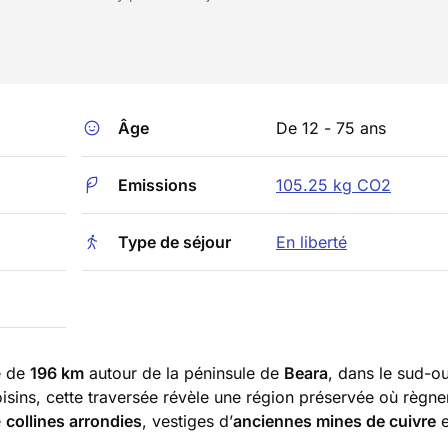
Âge
De 12 - 75 ans
Emissions
105.25 kg CO2
Type de séjour
En liberté
e de
196 km
autour de la péninsule de
Beara
, dans le sud-o
 voisins, cette traversée révèle une région préservée où règn
e
collines arrondies
, vestiges d’
anciennes mines de cuivre
e