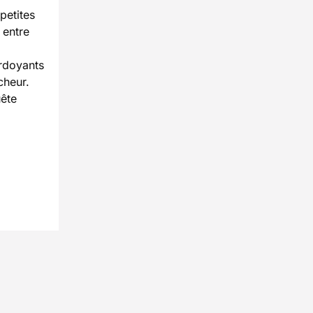
petites
 entre
rdoyants
cheur.
uête