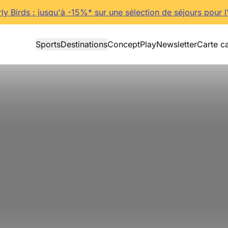
rly Birds : jusqu'à -15%* sur une sélection de séjours pour l
Sports
Destinations
Concept
Play
Newsletter
Carte c