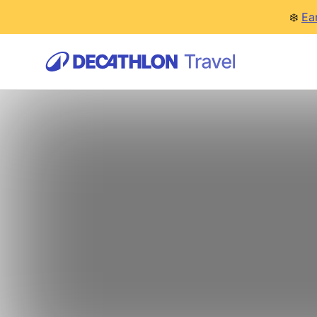
❄️
Ea