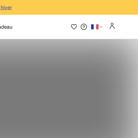
'hiver
adeau