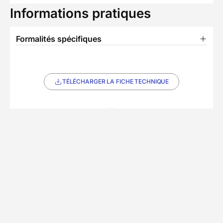
Informations pratiques
Formalités spécifiques
TÉLÉCHARGER LA FICHE TECHNIQUE
T
Partenaire Decathlon Travel
Notre équipe partenaire
• 13 séjours
Notre partenaire local propose un large choix de
séjours de randonnée en autonomie sur les