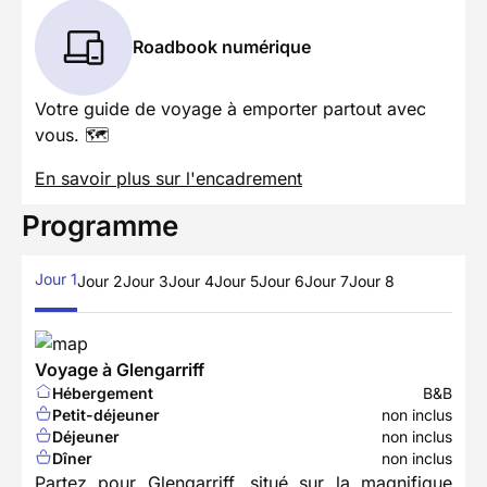
Roadbook numérique
Votre guide de voyage à emporter partout avec
vous. 🗺️
En savoir plus sur l'encadrement
Programme
Jour 1
Jour 2
Jour 3
Jour 4
Jour 5
Jour 6
Jour 7
Jour 8
Voyage à Glengarriff
Hébergement
B&B
Petit-déjeuner
non inclus
Déjeuner
non inclus
Dîner
non inclus
Partez pour Glengarriff, situé sur la magnifique