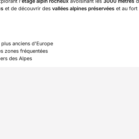
xplorant l'
étage alpin rocheux
avoisinant les
3000 mètres
d'
us
et de découvrir des
vallées alpines préservées
et au fort
 plus anciens d'Europe
des zones fréquentées
iers des Alpes