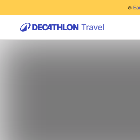
❄️
Ea