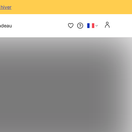
'hiver
adeau