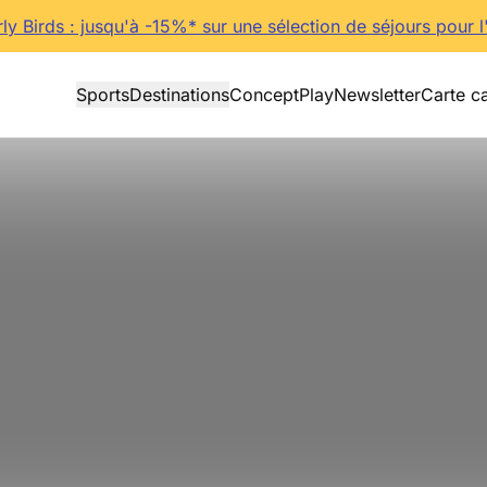
rly Birds : jusqu'à -15%* sur une sélection de séjours pour l
Sports
Destinations
Concept
Play
Newsletter
Carte c