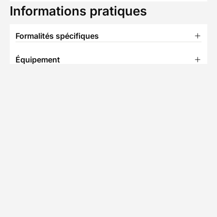
Informations pratiques
Formalités spécifiques
Équipement
TÉLÉCHARGER LA FICHE TECHNIQUE
A
Partenaire Decathlon Travel
Notre équipe partenaire
• 8 séjours