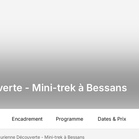
rte - Mini-trek à Bessans
Encadrement
Programme
Dates & Prix
rienne Découverte - Mini-trek à Bessans