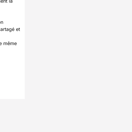
ent la
en
partagé et
nce même