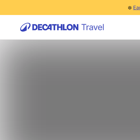
❄️
Ea