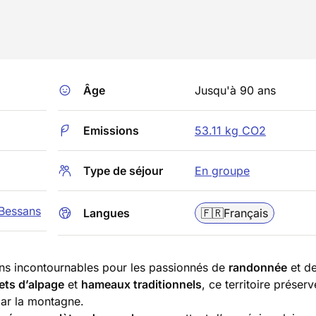
Âge
Jusqu'à 90 ans
Emissions
53.11 kg CO2
Type de séjour
En groupe
Bessans
Langues
🇫🇷
Français
ins incontournables pour les passionnés de
randonnée
et d
ets d’alpage
et
hameaux traditionnels
, ce territoire préser
par la montagne.