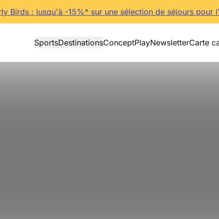
rly Birds : jusqu'à -15%* sur une sélection de séjours pour l
Sports
Destinations
Concept
Play
Newsletter
Carte c