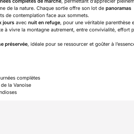
rnées complètes de marche
, permettant d’apprécier pleinem
hme de la nature. Chaque sortie offre son lot de
panoramas
nts de contemplation face aux sommets.
x jours
avec
nuit en refuge
, pour une véritable parenthèse 
e à vivre la montagne autrement, entre convivialité, effort 
se préservée
, idéale pour se ressourcer et goûter à l’esse
ournées complètes
 de la Vanoise
andioses