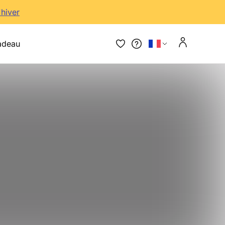
'hiver
adeau