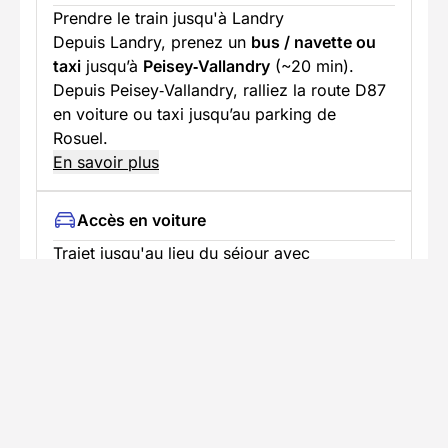
Prendre le train jusqu'à Landry
Depuis Landry, prenez un
bus / navette ou
taxi
jusqu’à
Peisey‑Vallandry
(~20 min).
Depuis Peisey‑Vallandry, ralliez la route D87
en voiture ou taxi jusqu’au parking de
Rosuel.
En savoir plus
Accès en voiture
Trajet jusqu'au lieu du séjour avec
stationnement disponible
Parking au bout de la route D87 – Parking du
refuge
Très grand parking goudronné juste
au
pied du refuge
(accès direct à pied au
site).
Gratuit
pour les visiteurs (selon sources