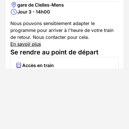
gare de Clelles-Mens
Jour 3 - 14h00
Nous pouvons sensiblement adapter le
programme pour arriver à l'heure de votre train
de retour. Nous contacter pour cela.
En savoir plus
Se rendre au point de départ
Accès en train
Prendre le train jusqu'à Clelles-Mens
Nous vous accueillons à 15h30 à la gare de
Clelles le premier jour.
Depuis Paris :
prenez un TGV jusqu'à
Grenoble (environ 3 heures).
Depuis Grenoble :
À Grenoble, prenez un
TER en direction de Gap et descendez à la
gare de Clelles-Mens (1 heure environ).