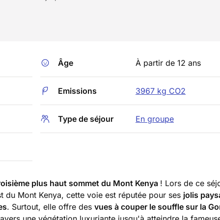
Âge
À partir de 12 ans
Emissions
3967 kg CO2
Type de séjour
En groupe
roisième plus haut sommet du Mont Kenya
! Lors de ce séj
est du Mont Kenya, cette voie est réputée pour ses
jolis pay
es
. Surtout, elle offre des
vues à couper le souffle sur la G
vers une végétation luxuriante jusqu'à atteindre la fameus