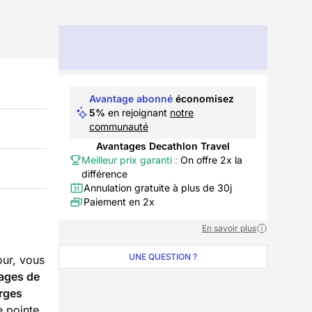
Avantage abonné
économisez
5%
en rejoignant
notre
communauté
Avantages Decathlon Travel
Meilleur prix garanti :
On offre 2x la
différence
Annulation gratuite à plus de 30j
Paiement en 2x
En savoir plus
UNE QUESTION ?
our, vous
sages de
orges
e pointe