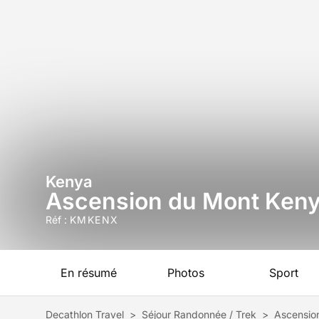
Kenya
Ascension du Mont Kenya
Réf :
KMKENX
En résumé
Photos
Sport
Decathlon Travel
>
Séjour Randonnée / Trek
>
Ascension