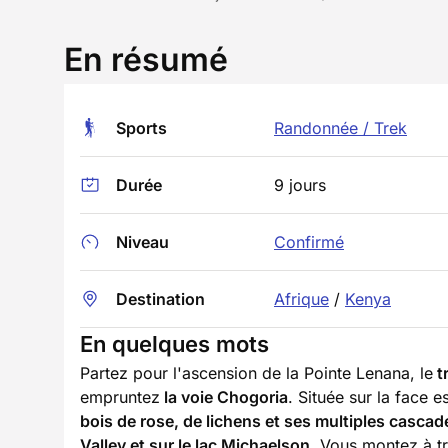
En résumé
Sports
Randonnée / Trek
Durée
9 jours
Niveau
Confirmé
Destination
Afrique
/
Kenya
En quelques mots
Partez pour l'ascension de la Pointe Lenana, le
t
empruntez
la voie Chogoria
. Située sur la face 
bois de rose, de lichens et ses multiples cascad
Valley et sur le lac Michaelson.
Vous montez à tra