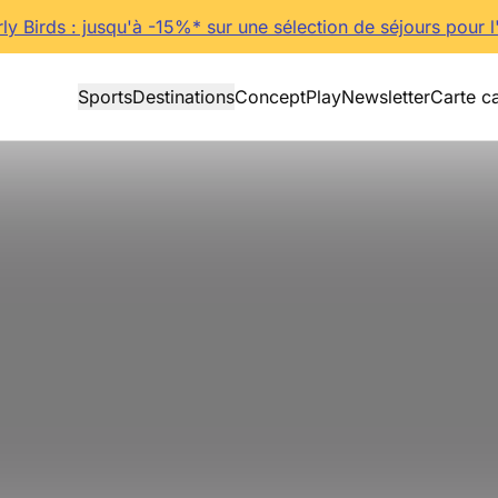
rly Birds : jusqu'à -15%* sur une sélection de séjours pour l
Sports
Destinations
Concept
Play
Newsletter
Carte c