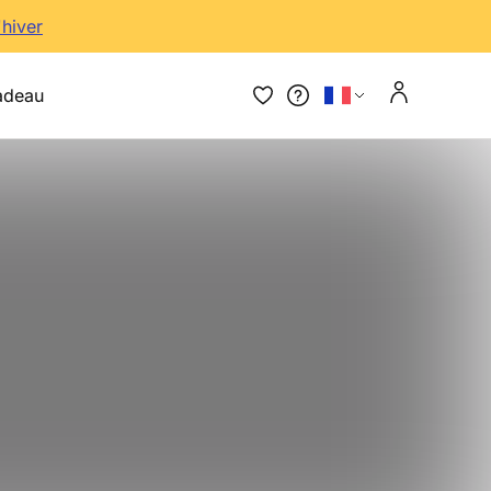
'hiver
adeau