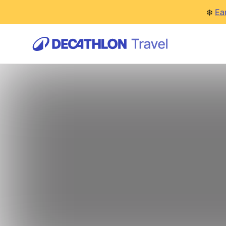
❄️
Ea