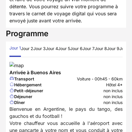
détente. Vous pourrez suivre votre programme à
travers le carnet de voyage digital qui vous sera
envoyé juste avant votre arrivée.
Programme
Jour 1
Jour 2
Jour 3
Jour 4
Jour 5
Jour 6
Jour 7
Jour 8
Jour 9
Jour 1
Arrivée à Buenos Aires
Transport
Voiture - 00h45 - 60km
Hébergement
Hôtel 4*
Petit-déjeuner
non inclus
Déjeuner
non inclus
Dîner
non inclus
Bienvenue en Argentine, le pays du tango, des
gauchos et du football !
Votre chauffeur vous accueille à l'aéroport avec
une pancarte à votre nom et vous conduit à votre