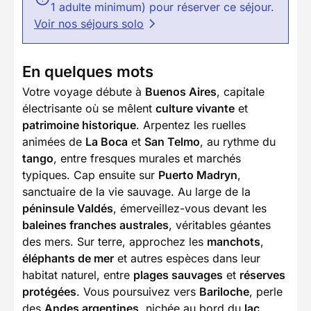
1 adulte minimum) pour réserver ce séjour.
Voir nos séjours solo
En quelques mots
Votre voyage débute à
Buenos Aires
, capitale
électrisante où se mêlent
culture vivante
et
patrimoine historique
. Arpentez les ruelles
animées de
La Boca
et
San Telmo
, au rythme du
tango
, entre fresques murales et marchés
typiques. Cap ensuite sur
Puerto Madryn
,
sanctuaire de la vie sauvage. Au large de la
péninsule Valdés
, émerveillez-vous devant les
baleines franches australes
, véritables géantes
des mers. Sur terre, approchez les
manchots
,
éléphants de mer
et autres espèces dans leur
habitat naturel, entre
plages sauvages
et
réserves
protégées
. Vous poursuivez vers
Bariloche
, perle
des
Andes argentines
, nichée au bord du
lac