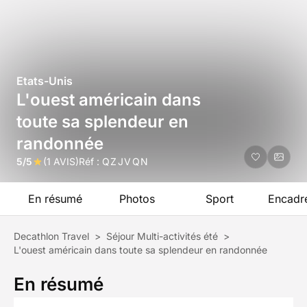
Etats-Unis
L'ouest américain dans
toute sa splendeur en
randonnée
5/5
(1 AVIS)
Réf :
QZJVQN
En résumé
Photos
Sport
Encadr
Decathlon Travel
>
Séjour Multi-activités été
>
L'ouest américain dans toute sa splendeur en randonnée
En résumé