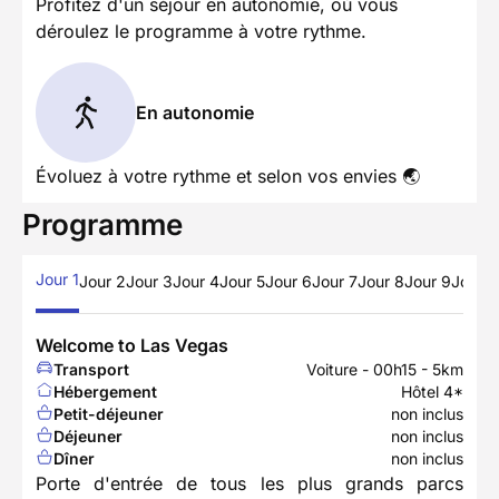
Profitez d'un séjour en autonomie, où vous
déroulez le programme à votre rythme.
En autonomie
Évoluez à votre rythme et selon vos envies 🌏
Programme
Jour 1
Jour 2
Jour 3
Jour 4
Jour 5
Jour 6
Jour 7
Jour 8
Jour 9
Jour 1
Welcome to Las Vegas
Transport
Voiture - 00h15 - 5km
Hébergement
Hôtel 4*
Petit-déjeuner
non inclus
Déjeuner
non inclus
Dîner
non inclus
Porte d'entrée de tous les plus grands parcs