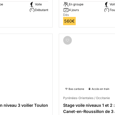
pe
Voile
En groupe
Voi
Débutant
4 jours
Tou
Dès
560€
💚 Bas carbone
🚆 Accès en train
Pyrénées-Orientales / Occitanie
n niveau 3 voilier Toulon
Stage voile niveaux 1 et 2 :
Canet-en-Roussillon de 3