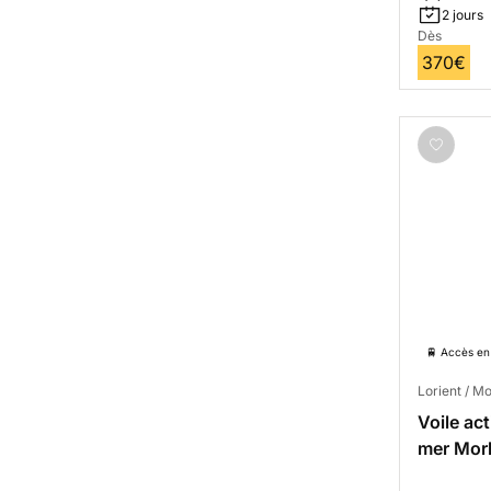
2 jours
Dès
370€
🚆 Accès en 
Lorient / M
Voile ac
mer Mor