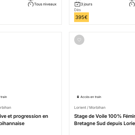
Tous niveaux
3 jours
Dès
395€
train
🚆 Accès en train
orbihan
Lorient / Morbihan
tive et progression en
Stage de Voile 100% Fémi
bihannaise
Bretagne Sud depuis Lorie
Jours