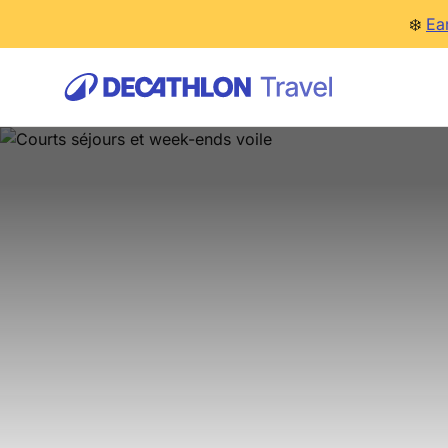
❄️
Ea