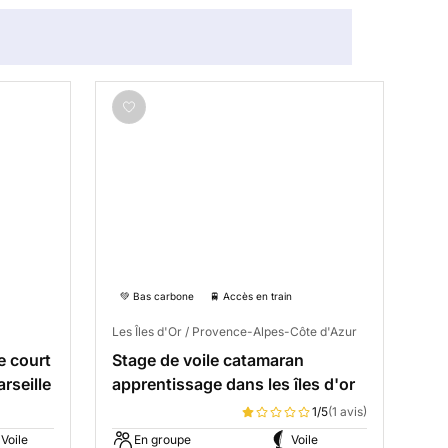
💚 Bas carbone
🚆 Accès en train
Les Îles d'Or / Provence-Alpes-Côte d'Azur
e court
Stage de voile catamaran
rseille
apprentissage dans les îles d'or
1/5
(1 avis)
Voile
En groupe
Voile