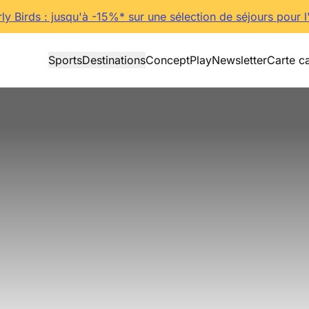
rly Birds : jusqu'à -15%* sur une sélection de séjours pour l
Sports
Destinations
Concept
Play
Newsletter
Carte c