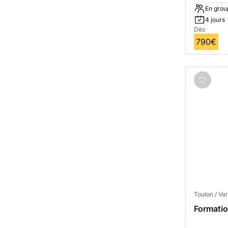
En grou
4 jours
Dès
790€
Toulon / Var
Formatio