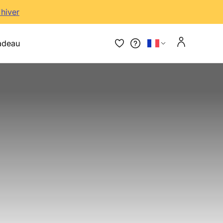
'hiver
adeau