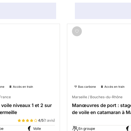
one
🚆 Accès en train
💚 Bas carbone
🚆 Accès en train
 France
Marseille / Bouches-du-Rhône
voile niveaux 1 et 2 sur
Manœuvres de port : stag
ermeille
de voile en catamaran à Ma
4/5
(1 avis)
pe
Voile
En groupe