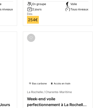
le
En groupe
Voile
s niveaux
2 jours
Tous niveaux
Dès
254€
💚 Bas carbone
🚆 Accès en train
La Rochelle / Charente-Maritime
Week-end voile
 Jours
perfectionnement à La Rochelle