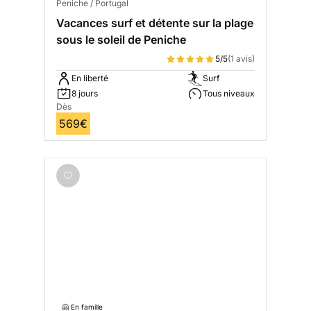
Peniche / Portugal
Vacances surf et détente sur la plage
sous le soleil de Peniche
5/5
(1 avis)
En liberté
Surf
8 jours
Tous niveaux
Dès
569€
🤗 En famille