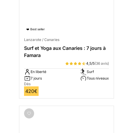
❤️ Best seller
Lanzarote / Canaries
Surf et Yoga aux Canaries : 7 jours à
Famara
4,5/5
(36 avis)
En liberté
Surf
7 jours
Tous niveaux
Dès
420€