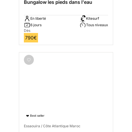
Bungalow les pieds dans l'eau
En liberté
Kitesurf
6 jours
Tous niveaux
Dès
790€
❤️ Best seller
Essaouira / Côte Atlantique Maroc