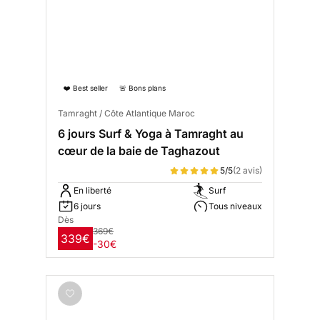
❤️ Best seller
🚨 Bons plans
Tamraght / Côte Atlantique Maroc
6 jours Surf & Yoga à Tamraght au
cœur de la baie de Taghazout
5/5
(2 avis)
En liberté
Surf
6 jours
Tous niveaux
Dès
369€
339€
-30€