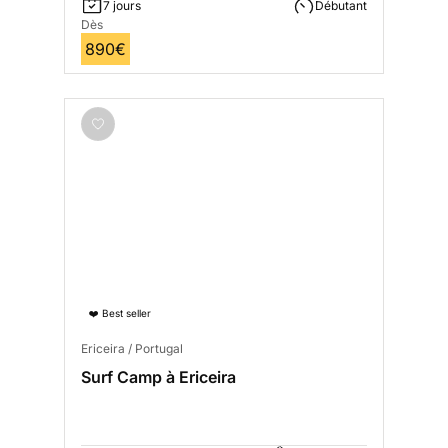
7 jours
Débutant
Dès
890€
❤️ Best seller
Ericeira / Portugal
Surf Camp à Ericeira