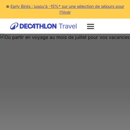
❄️
Early Birds : jusqu'à -15%* sur une sélection de séjours pour
l'hiver