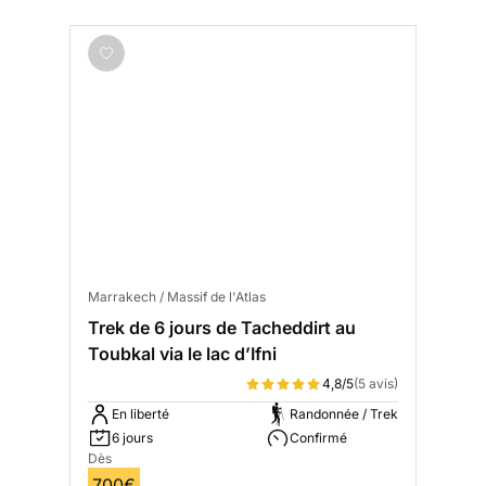
Marrakech / Massif de l'Atlas
Trek de 6 jours de Tacheddirt au
Toubkal via le lac d’Ifni
4,8/5
(5 avis)
En liberté
Randonnée / Trek
6 jours
Confirmé
Dès
700€