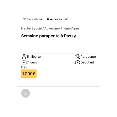
💚 Bas carbone
🚆 Accès en train
Haute-Savoie / Auvergne-Rhône-Alpes
Semaine parapente à Passy
En liberté
Parapente
7 jours
Débutant
Dès
1 099€