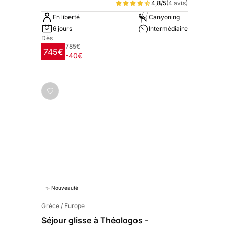
4,8/5
(4 avis)
En liberté
Canyoning
6 jours
Intermédiaire
Dès
785€
745€
-40€
✨ Nouveauté
Grèce / Europe
Séjour glisse à Théologos -