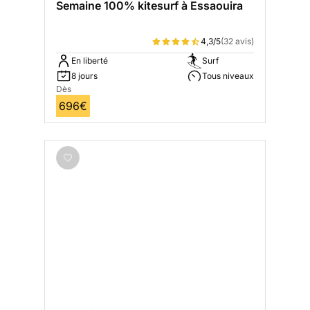
Semaine 100% kitesurf à Essaouira
4,3/5
(32 avis)
En liberté
Surf
8 jours
Tous niveaux
Dès
696€