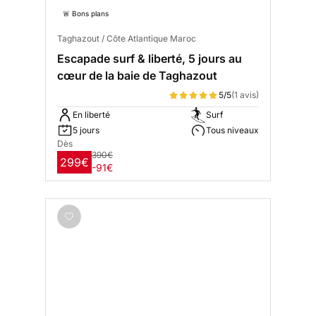
🚨 Bons plans
Taghazout / Côte Atlantique Maroc
Escapade surf & liberté, 5 jours au
cœur de la baie de Taghazout
5/5
(1 avis)
En liberté
Surf
5 jours
Tous niveaux
Dès
390€
299€
-91€