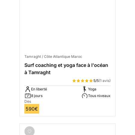
Tamraght / Côte Atlantique Maroc
Surf coaching et yoga face à l'océan
à Tamraght
5/5
(1 avis)
En liberté
Yoga
8 jours
Tous niveaux
Dès
590€