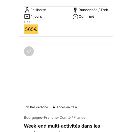
En liberté
Randonnée / Trek
4 jours
Confirmé
Dès
565€
💚 Bas carbone
🚆 Accès en train
Bourgogne-Franche-Comté / France
Week-end multi-activités dans les