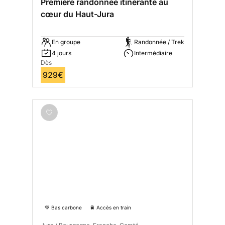
Première randonnée itinérante au
cœur du Haut-Jura
En groupe
Randonnée / Trek
4 jours
Intermédiaire
Dès
929€
💚 Bas carbone
🚆 Accès en train