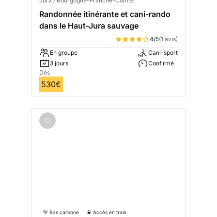
Jura / Bourgogne-Franche-Comté
Randonnée itinérante et cani-rando
dans le Haut-Jura sauvage
4/5
(1 avis)
En groupe
Cani-sport
3 jours
Confirmé
Dès
530€
💚 Bas carbone
🚆 Accès en train