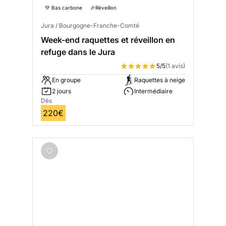
💚 Bas carbone
🎉Réveillon
Jura / Bourgogne-Franche-Comté
Week-end raquettes et réveillon en
refuge dans le Jura
5/5
(1 avis)
En groupe
Raquettes à neige
2 jours
Intermédiaire
Dès
220€