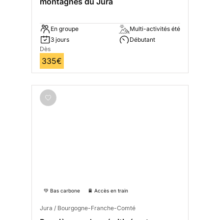
montagnes du Jura
En groupe
Multi-activités été
3 jours
Débutant
Dès
335€
💚 Bas carbone
🚆 Accès en train
Jura / Bourgogne-Franche-Comté