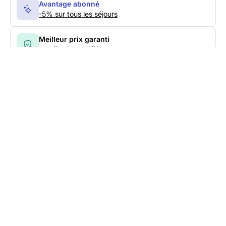
Avantage abonné
-5% sur tous les séjours
Meilleur prix garanti
on offre 2x la différence
Annulation gratuite
à plus de 30j du départ
Paiement en 2x
sans frais
Découvrez nos séjours
Bas carbone
Nous croyons fortement que protéger nos terrains
de jeu est essentiel pour continuer à en profiter