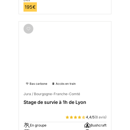
195€
💚 Bas carbone
🚆 Accès en train
Jura / Bourgogne-Franche-Comté
Stage de survie à 1h de Lyon
4,4/5
(8 avis)
En groupe
Bushcraft