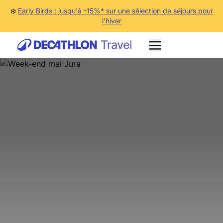
❄️
Early Birds : jusqu'à -15%* sur une sélection de séjours pour
l'hiver