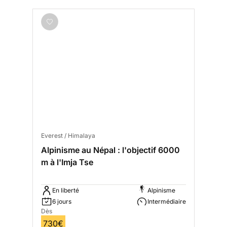
Everest / Himalaya
Alpinisme au Népal : l'objectif 6000
m à l'Imja Tse
En liberté
Alpinisme
6 jours
Intermédiaire
Dès
730€