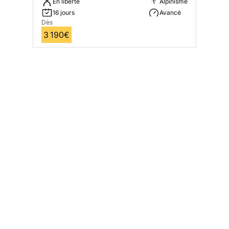
En liberté
Alpinisme
16 jours
Avancé
Dès
3 190€