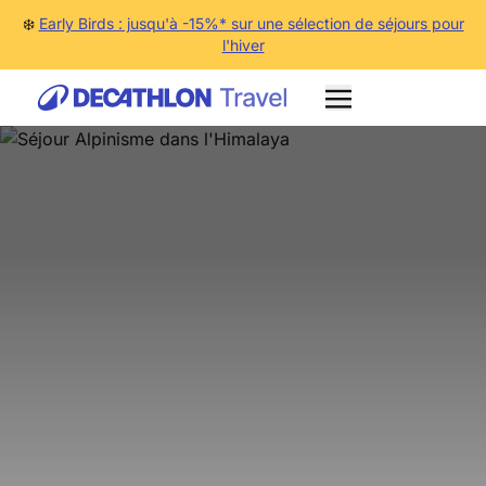
❄️
Early Birds : jusqu'à -15%* sur une sélection de séjours pour
l'hiver