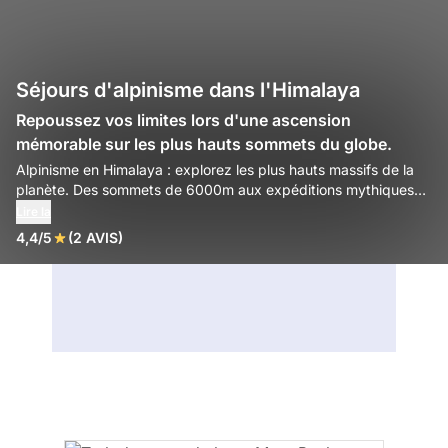
Séjours d'alpinisme dans l'Himalaya
Repoussez vos limites lors d'une ascension
mémorable sur les plus hauts sommets du globe.
Alpinisme en Himalaya : explorez les plus hauts massifs de la
planète. Des sommets de 6000m aux expéditions mythiques
du Népal, découvrez nos programmes de haute montagne
Lire la
encadrés par des experts. Vivez l'aventure des géants.
4,4/5
(2 AVIS)