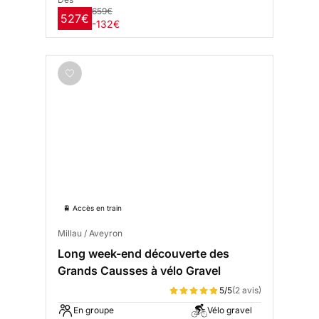
659€
527€
-132€
🚆 Accès en train
Millau / Aveyron
Long week-end découverte des
Grands Causses à vélo Gravel
5/5
(2 avis)
En groupe
Vélo gravel