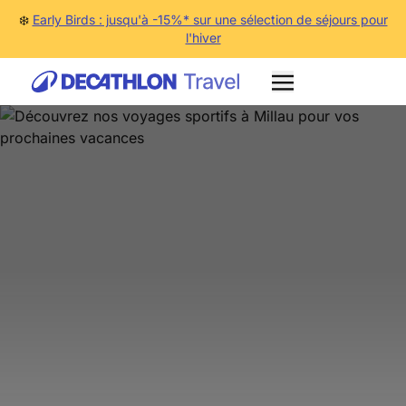
❄️
Early Birds : jusqu'à -15%* sur une sélection de séjours pour
l'hiver