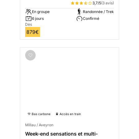
3,7/5
(3 avis)
En groupe
Randonnée / Trek
6 jours
Confirmé
Dès
879€
💚 Bas carbone
🚆 Accès en train
Millau / Aveyron
Week-end sensations et multi-