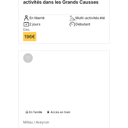
activités dans les Grands Causses
En liberté
Multi-activités été
2 jours
Débutant
Dès
196€
🤗 En famille
🚆 Accès en train
Millau / Aveyron