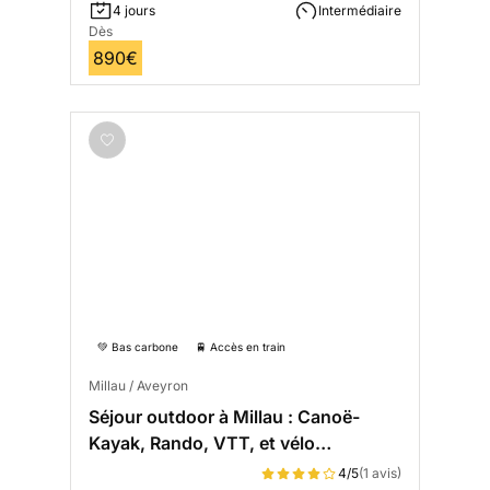
4 jours
Intermédiaire
Dès
890€
💚 Bas carbone
🚆 Accès en train
Millau / Aveyron
Séjour outdoor à Millau : Canoë-
Kayak, Rando, VTT, et vélo
électrique
4/5
(1 avis)