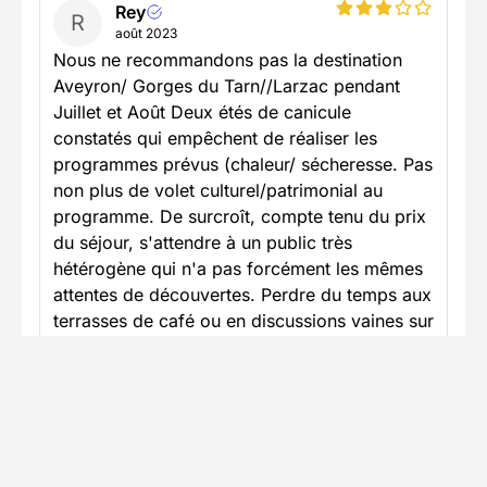
Rey
R
août 2023
Nous ne recommandons pas la destination
Aveyron/ Gorges du Tarn//Larzac pendant
Juillet et Août Deux étés de canicule
constatés qui empêchent de réaliser les
programmes prévus (chaleur/ sécheresse. Pas
non plus de volet culturel/patrimonial au
programme. De surcroît, compte tenu du prix
du séjour, s'attendre à un public très
hétérogène qui n'a pas forcément les mêmes
attentes de découvertes. Perdre du temps aux
terrasses de café ou en discussions vaines sur
les parkings, c'est dommage sur un circuit si
court et il y avait de telles richesses
historiques à découvrir sur les sites !... Mais
quand vous êtes captifs du mini bus et de la
"Loi du Groupe"!!... Pas simple !... On ne
recommencera pas l'expérience !....