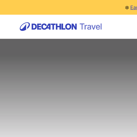
❄️
Ea