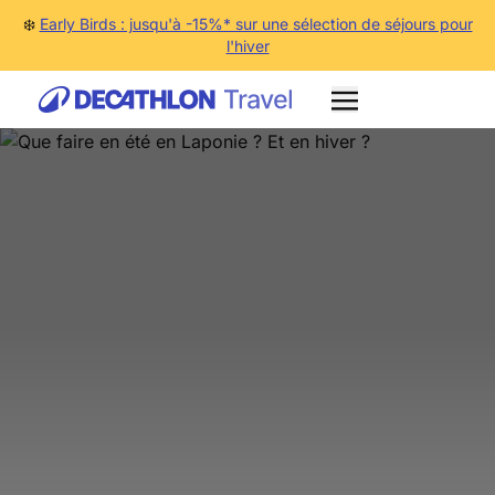
❄️
Early Birds : jusqu'à -15%* sur une sélection de séjours pour
l'hiver