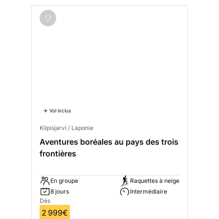
✈️ Vol inclus
Kilpisjarvi / Laponie
Aventures boréales au pays des trois
frontières
En groupe
Raquettes à neige
8 jours
Intermédiaire
Dès
2 999€