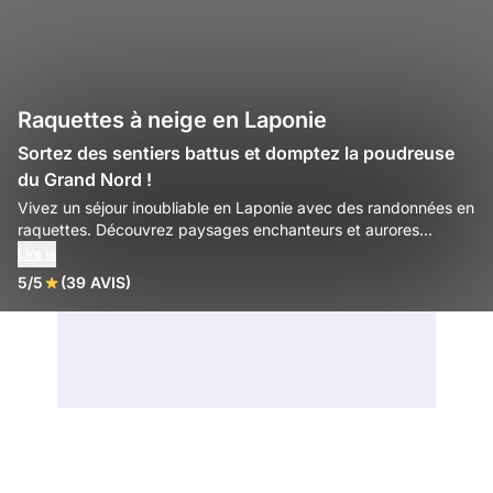
Raquettes à neige en Laponie
Sortez des sentiers battus et domptez la poudreuse
du Grand Nord !
Vivez un séjour inoubliable en Laponie avec des randonnées en
raquettes. Découvrez paysages enchanteurs et aurores
boréales au cœur de la nature nordique.
Lire la
5/5
(39 AVIS)