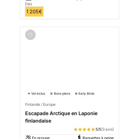
Dès
1 205€
✈️ Vol inclus
🚨 Bons plans
❄️ Early Birds
Finlande / Europe
Escapade Arctique en Laponie
finlandaise
5/5
(3 avis)
En groupe
Raquettes à neige