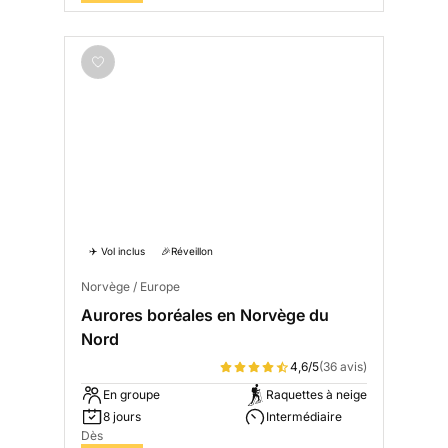
✈️ Vol inclus
🎉Réveillon
Norvège / Europe
Aurores boréales en Norvège du
Nord
4,6/5
(36 avis)
En groupe
Raquettes à neige
8 jours
Intermédiaire
Dès