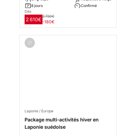
8 jours
Confirmé
Dès
2 790€
2 610€
-180€
Laponie / Europe
Package multi-activités hiver en
Laponie suédoise