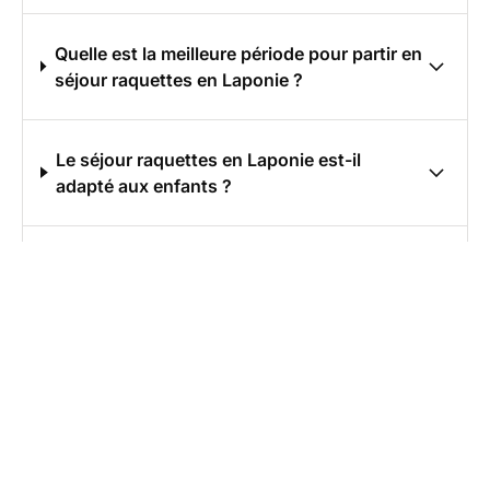
Quelle est la meilleure période pour partir en
séjour raquettes en Laponie ?
Le séjour raquettes en Laponie est-il
adapté aux enfants ?
Quels vêtements prévoir pour un séjour
raquettes Laponie ?
Séjours liberté ou organisés : quelles
options privilégier ?
Quels sont les moments forts d'un séjour