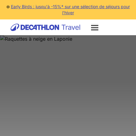
❄️
Early Birds : jusqu'à -15%* sur une sélection de séjours pour
l'hiver