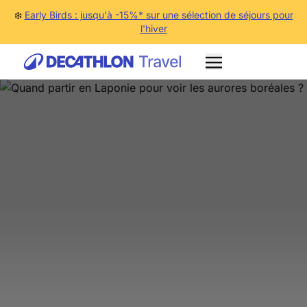
❄️
Early Birds : jusqu'à -15%* sur une sélection de séjours pour
l'hiver