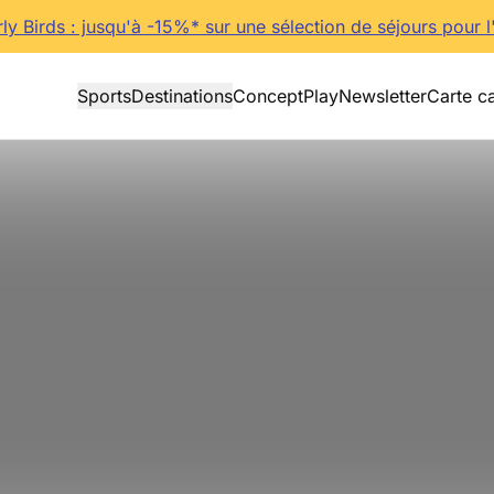
rly Birds : jusqu'à -15%* sur une sélection de séjours pour l
Sports
Destinations
Concept
Play
Newsletter
Carte c