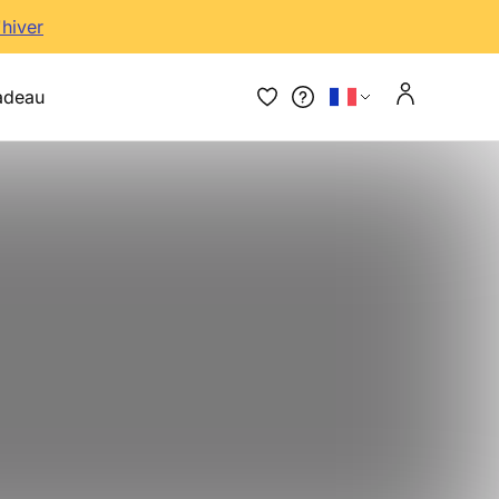
'hiver
adeau