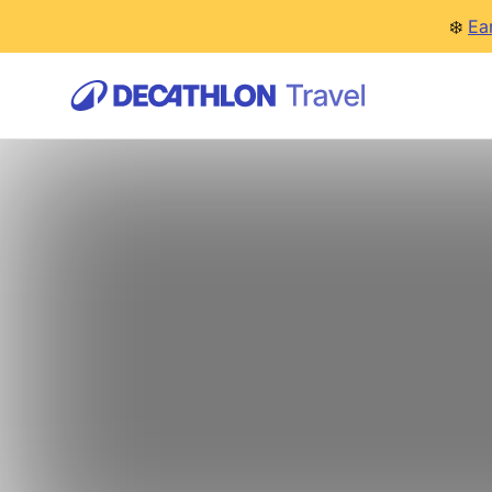
❄️
Ea