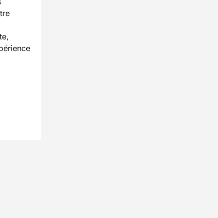
s
tre
te,
xpérience