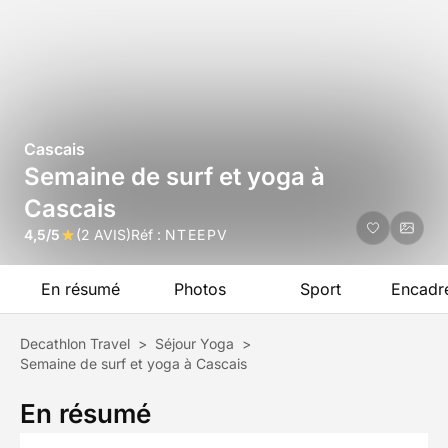
Cascais
Semaine de surf et yoga à
Cascais
4,5/5
(2 AVIS)
Réf :
NTEEPV
En résumé
Photos
Sport
Encadr
Decathlon Travel
>
Séjour Yoga
>
Semaine de surf et yoga à Cascais
En résumé