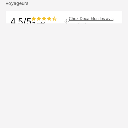
voyageurs
Chez Decathlon les avis
4,5/5
(2 avis)
sont fiables
Avis affichés par ordre antéchronologique
Laura
L
août 2025
Très bonne expérience. Bon suivi de
Decathlon Travel, fluidité dans la com.
Expérience parfaite avec le prestataire sur
place.
Voir plus
Publié le 10/08/2025
Diane
D
juillet 2025
J'ai passé une semaine vraiment géniale!
L'endroit est très agréable, très bien pour la