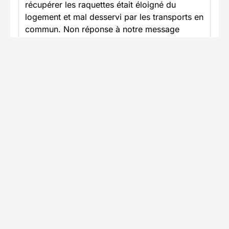
récupérer les raquettes était éloigné du
logement et mal desservi par les transports en
commun. Non réponse à notre message
téléphonique laissé pour faire part de nos
difficultés.
Voir plus
Publié le 25/01/2026
DT
Réponse Decathlon Travel
Bonjour,
Nous vous remercions pour votre retour
et regrettons les difficultés logistiques
que vous avez rencontrées lors de votre
séjour à Puy-Saint-Vincent.
Nous regrettons ce défaut de
communication car nous n'avons pas
trouvé de trace de votre appel.
Concernant la localisation de